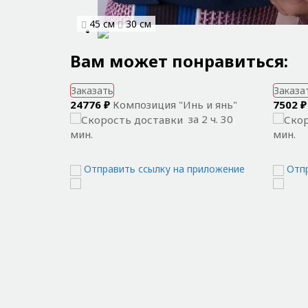
45 см
30 см
Вам может понравиться:
Заказать
Заказа
24776 ₽
Композиция "Инь и янь"
7502 ₽
за 2 ч. 30
мин.
мин.
Отправить ссылку на приложение
Отп
Популярные города:
Барнаул
Воронеж
Владивосток
Екатеринбург
Волгоград
Ижевск