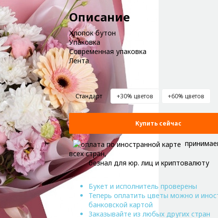
Описание
Хлопок бутон
Упаковка
Современная упаковка
Лента
Стандарт
+30% цветов
+60% цветов
Купить сейчас
принимае
всех стран,
безнал для юр. лиц и криптовалюту
Букет и исполнитель проверены
Теперь оплатить цветы можно и инос
банковской картой
Заказывайте из любых других стран