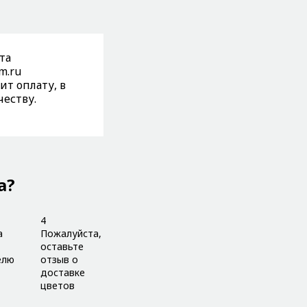
та
m.ru
т оплату, в
честву.
а?
4
а
Пожалуйста,
оставьте
елю
отзыв о
доставке
цветов