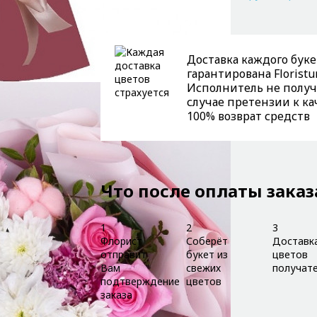
Доставка каждого буке
гарантирована Floristu
Исполнитель не получи
случае претензии к ка
100% возврат средств
Что после оплаты заказ
1
2
3
Флорист
Соберёт
Доставк
отправит
букет из
цветов
Вам
свежих
получат
подтверждение
цветов
заказа