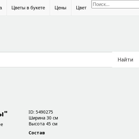
а
Цветы в букете
Цены
Цвет
Найти
ы"
ID: 5490275
Ширина 30 см
Высота 45 см
ее
Состав