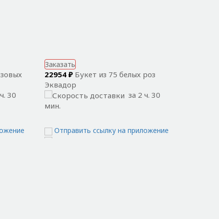
Заказать
Заказат
озовых
22954 ₽
Букет из 75 белых роз
6062 ₽
Б
Эквадор
ч. 30
за 2 ч. 30
мин.
мин.
Отпра
ложение
Отправить ссылку на приложение
опулярные цветы:
озы
,
Ромашки
,
илии
,
Фиалки
,
ерберы
,
Хризантемы
,