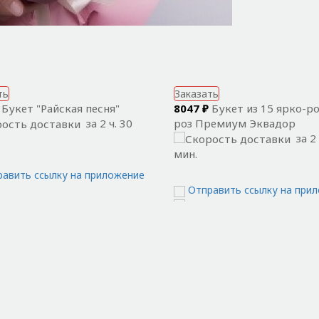
ть
Заказать
Букет "Райская песня"
8047 ₽
Букет из 15 ярко-р
за 2 ч. 30
роз Премиум Эквадор
за 2 
мин.
равить ссылку на приложение
Отправить ссылку на при
П
Казань
Москва
Р
Краснодар
Нижний Новгород
Л
Красноярск
Новосибирск
Г