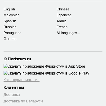
English
Chinese
Malaysian
Japanese
Spanish
Arabic
Russian
French
Portuguese
All languages...
German
© Floristum.ru
Как открыть магазин
Клиентам
Доставка
Доставка по Беларуси